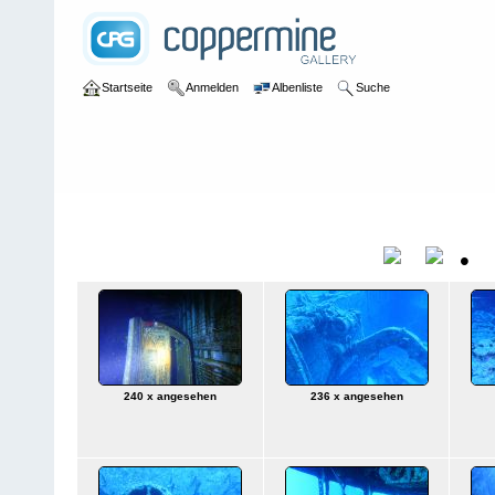
Startseite
Anmelden
Albenliste
Suche
Galerie
>
Salzwasser
>
Ägypten
>
Ägypten 2019
Ägypten 2019
•
Titel
D
240 x angesehen
236 x angesehen