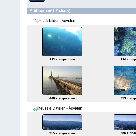
9 Alben auf 1 Seite(n)
Zufallsbilder - Ägypten
232 x angesehen
224 x ang
446 x angesehen
223 x ang
neueste Dateien - Ägypten
255 x ang
255 x angesehen