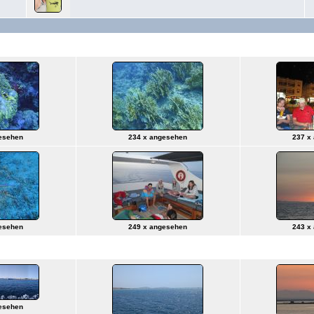
esehen
234 x angesehen
237 x
esehen
249 x angesehen
243 x
esehen