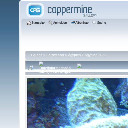
Startseite
Anmelden
Albenliste
Suche
Galerie
>
Salzwasser
>
Ägypten
>
Ägypten 2022