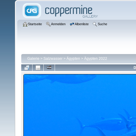
Startseite
Anmelden
Albenliste
Suche
Galerie
>
Salzwasser
>
Ägypten
>
Ägypten 2022
D