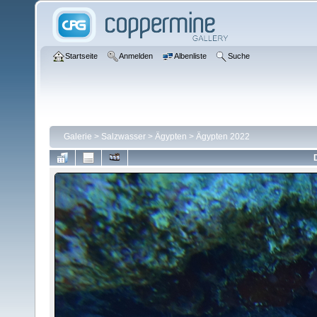
Startseite
Anmelden
Albenliste
Suche
Galerie
>
Salzwasser
>
Ägypten
>
Ägypten 2022