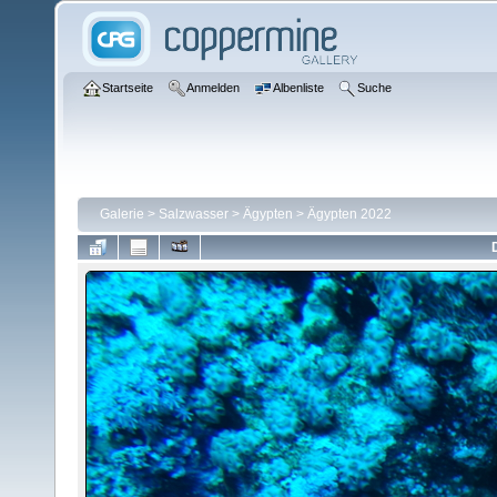
Startseite
Anmelden
Albenliste
Suche
Galerie
>
Salzwasser
>
Ägypten
>
Ägypten 2022