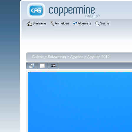
Startseite
Anmelden
Albenliste
Suche
Galerie
>
Salzwasser
>
Ägypten
>
Ägypten 2019