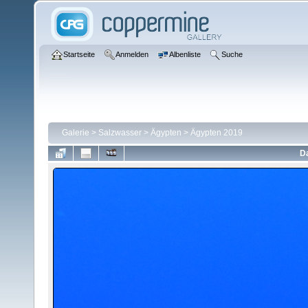
Startseite
Anmelden
Albenliste
Suche
Galerie
>
Salzwasser
>
Ägypten
>
Ägypten 2019
Da