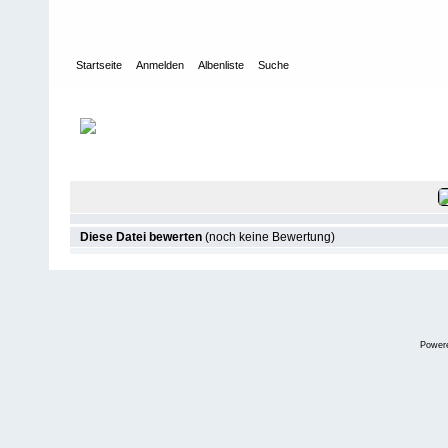
Startseite
Anmelden
Albenliste
Suche
Galerie
>
Salzwasser
>
Galapagos
>
Galapagos 2024
Datei 333/408
Diese Datei bewerten
(noch keine Bewertung)
Power