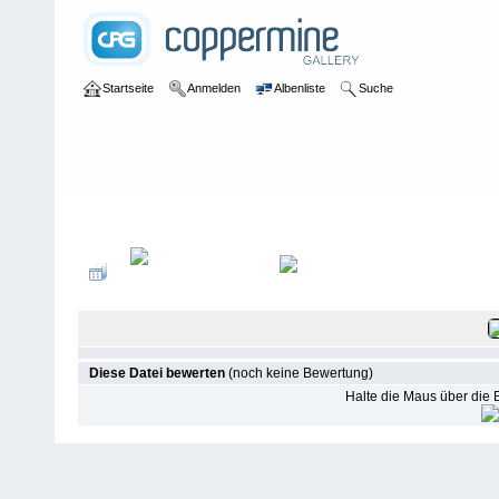
Startseite
Anmelden
Albenliste
Suche
Galerie
>
Salzwasser
>
Galapagos
>
Galapagos 2024
Diese Datei bewerten
(noch keine Bewertung)
Halte die Maus über die