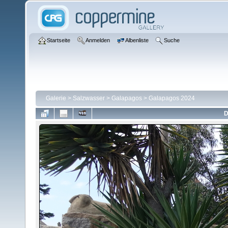
Startseite
Anmelden
Albenliste
Suche
Galerie
>
Salzwasser
>
Galapagos
>
Galapagos 2024
D